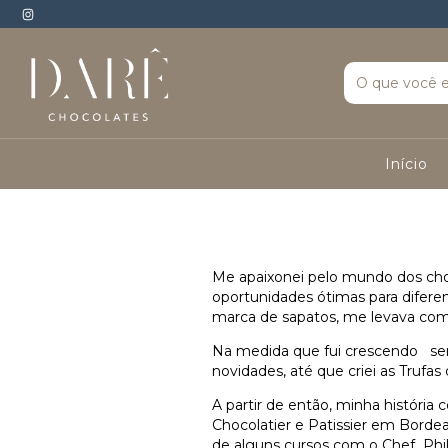
Início
Me apaixonei pelo mundo dos cho
oportunidades ótimas para diferen
marca de sapatos, me levava com
Na medida que fui crescendo sen
novidades, até que criei as Trufa
A partir de então, minha história
Chocolatier e Patissier em Borde
de alguns cursos com o Chef Phi